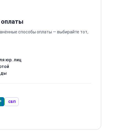
 оплаты
анённые способы оплаты — выбирайте тот,
ля юр. лиц
ртой
оды
Р
СБП