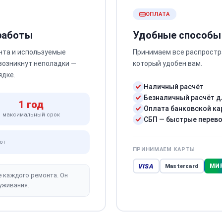
ОПЛАТА
 работы
Удобные способы
нта и используемые
Принимаем все распростр
 возникнут неполадки —
который удобен вам.
ядке.
Наличный расчёт
Безналичный расчёт д
1 год
Оплата банковской ка
максимальный срок
СБП — быстрые перев
от
ПРИНИМАЕМ КАРТЫ
VISA
МИ
Mastercard
е каждого ремонта. Он
уживания.