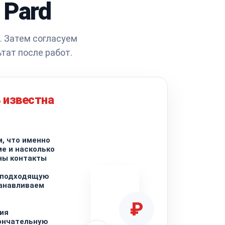
 Pard
. Затем согласуем
тат после работ.
 известна
, что именно
ме и насколько
ны контакты
 подходящую
танавливаем
₽
ия
ончательную