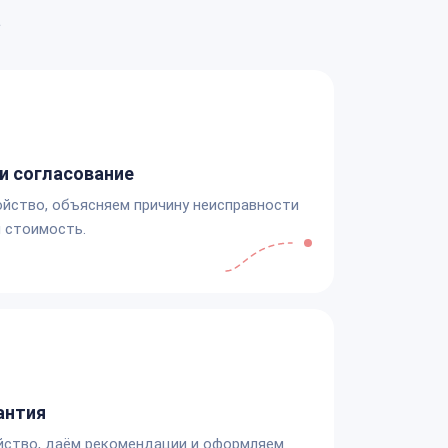
а
и согласование
йство, объясняем причину неисправности
 стоимость.
антия
йство, даём рекомендации и оформляем