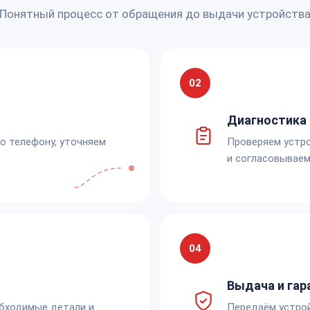
Понятный процесс от обращения до выдачи устройств
02
Диагностика 
по телефону, уточняем
Проверяем устро
и согласовываем
04
Выдача и гар
обходимые детали и
Передаём устро