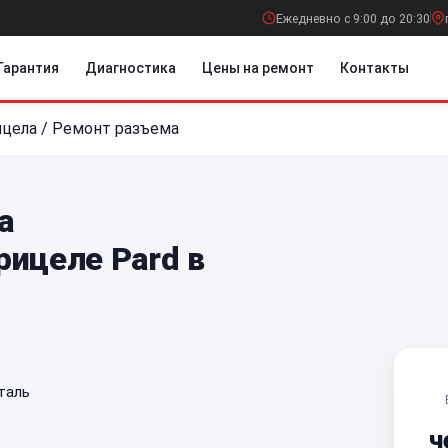
Ежедневно с 9:00 до 20:30
Гарантия
Диагностика
Цены на ремонт
Контакты
ицела
/
Ремонт разъема
а
рицеле Pard в
таль
ч