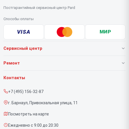
Постгарантийный сервисный центр Pard
Способы оплаты
VISA
МИР
Сервисный центр
О нашем сервисе
Ремонт
Гарантия
Тепловизионных прицелов
Контакты
Прайс-лист
Тепловизионных монокуляров
+7 (495) 156-32-87
Срочный ремонт
Прицелов ночного видения
г. Барнаул, Привокзальная улица, 11
Доставка и способы оплаты
Посмотреть на карте
Диагностика
Ежедневно с 9:00 до 20:30
Контакты