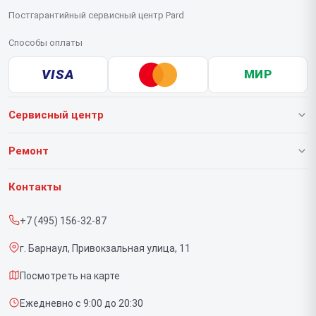
Постгарантийный сервисный центр Pard
Способы оплаты
VISA
МИР
Сервисный центр
О нашем сервисе
Ремонт
Гарантия
Тепловизионных прицелов
Контакты
Прайс-лист
Тепловизионных монокуляров
+7 (495) 156-32-87
Срочный ремонт
Прицелов ночного видения
г. Барнаул, Привокзальная улица, 11
Доставка и способы оплаты
Посмотреть на карте
Диагностика
Ежедневно с 9:00 до 20:30
Контакты